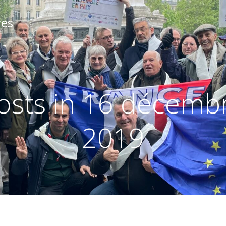
res
osts in 16 décemb
2019