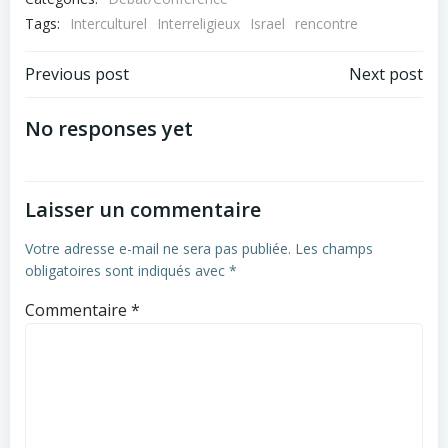
Tags:
Interculturel
Interreligieux
Israel
rencontre
Navigation
Navigation
Previous post
Next post
de
de
No responses yet
l’article
l’article
Laisser un commentaire
Votre adresse e-mail ne sera pas publiée.
Les champs
obligatoires sont indiqués avec
*
Commentaire
*