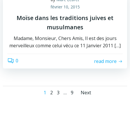
février 10, 2015
Moïse dans les traditions juives et
musulmanes
Madame, Monsieur, Chers Amis, Il est des jours
merveilleux comme celui vécu ce 11 Janvier 2011 […]
0
read more
Posts
Posts
Page
Page
Page
Page
1
2
3
…
9
Next
navigation
navigati